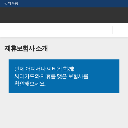
본문 바로가기
씨티은행
C
i
t
i
전
체
메
제휴보험사 소개
뉴
언제 어디서나 씨티와 함께!
씨티카드와 제휴를 맺은 보험사를
확인해보세요.