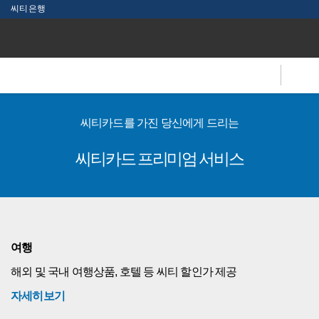
본문 바로가기
씨티은행
C
i
t
i
전
체
메
씨티카드를 가진 당신에게 드리는
뉴
씨티카드 프리미엄 서비스
여행
해외 및 국내 여행상품, 호텔 등 씨티 할인가 제공
자세히보기