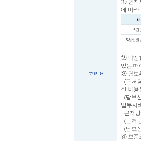
① 인지
에 따라
대
5천
5천만원 
② 약정
있는 때
③ 담보
부대비용
(근저당
한 비용
(담보신
법무사비
근저당권
(근저당
(담보신
④ 보증