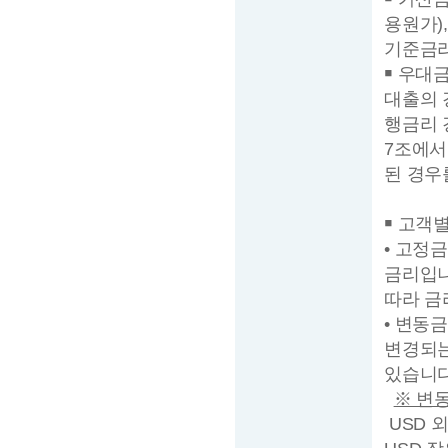
용원가)
기준금리
￭ 우대
대출의 
행금리 
7조에서
된 경우
￭ 고객
• 고정
금리입니
따라 금
• 변동
변경되는
있습니다
※ 변
USD 