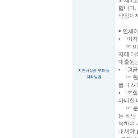
3. 제
합니다.
약정이자
￭ 연체
• 「이
☞ 이자
자에 대
대출원금
• 「원
지연배상금 부과 등
☞ 원금
처리방법
를 내셔
• 「분
아니한 
☞ 분할
는 해당
속하여 
내셔야 