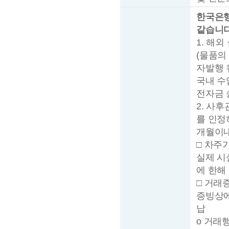
한국은행
같습니다
1. 해
(물품의
자발행 
국내 수
전자금 
2. 사
를 인정
개월이
□ 차주
실제 시
에 한해
□ 거래
증빙상에
납
o 거래