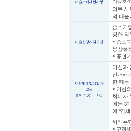
아니한때
대출거래제한사항
의무 사
의 대출
중소기업(
정한 외
￭ 중소기
대출신청자격요건
융상품
￭ 중견기
여신과 
신거래기
한 때는
차주에게 발생할 수
￭ 기한
있는
불이익 및 그 조건
체이자 
에는 3
에 ‘연
씨티은행
￭ 고객