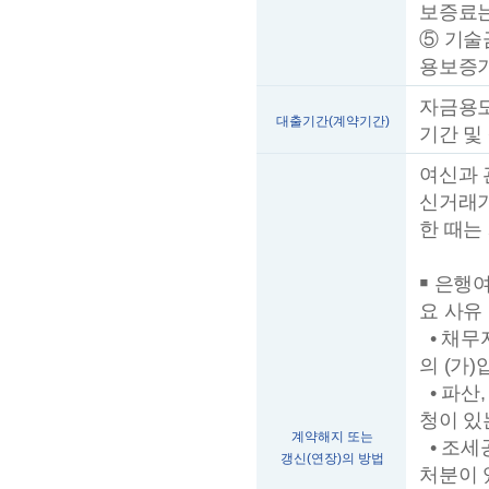
보증료는
⑤ 기술
용보증기
자금용도
대출기간(계약기간)
기간 및
여신과 
신거래기
한 때는
￭ 은행
요 사유 
• 채무
의 (가
• 파산
청이 있
계약해지 또는
• 조세
갱신(연장)의 방법
처분이 