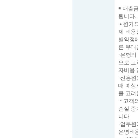
￭ 대출
됩니다.
• 원가
제 비용
별약정에
른 우대
⋅은행의
으로 고
자비용 
⋅신용원
때 예상
을 고려
* 고객
손실 증
니다.
⋅업무원
운영비용