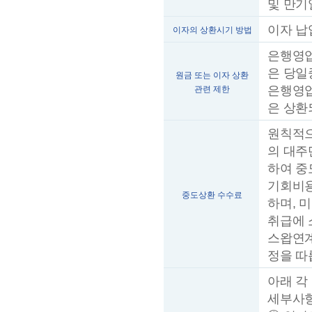
및 만기
이자 납
이자의 상환시기 방법
은행영업
은 당일
원금 또는 이자 상환
은행영업
관련 제한
은 상환
원칙적으
의 대주
하여 중
기회비용
중도상환 수수료
하며, 
취급에 
스왑연계
정을 따
아래 각
세부사항