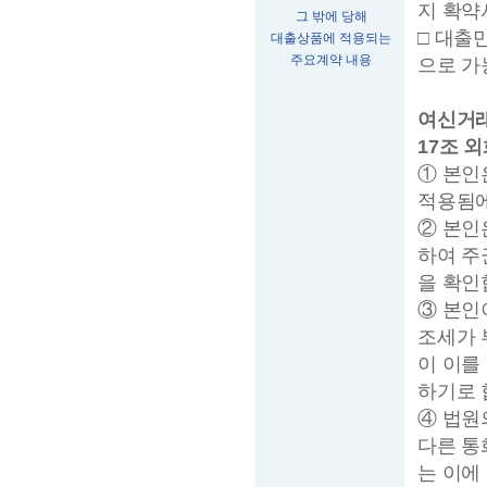
지 확약
그 밖에 당해
□ 대출
대출상품에 적용되는
주요계약 내용
으로 가
여신거래
17조 
① 본인
적용됨에
② 본인
하여 주
을 확인
③ 본인
조세가 
이 이를
하기로 
④ 법원
다른 통
는 이에