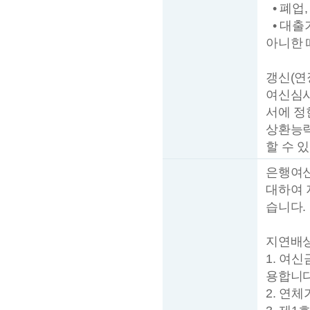
• 폐업
• 대출
아니한 
갱신(연
여신심사
서에 정
상환능력
할 수 
은행여신
대하여 
습니다.
지연배상
1. 여
용합니다
2. 연