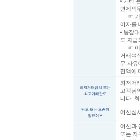
• 기타
변제의무
☞ 기한
이자를 
• 통장
도 지급
☞ 이자
거래여신
무 사유
잔액에 
최저거래
최저거래금액 또는
고객님의
최고거래한도
니다. 
담보 또는 보증의
여신심
필요여부
여신과 
또는 자