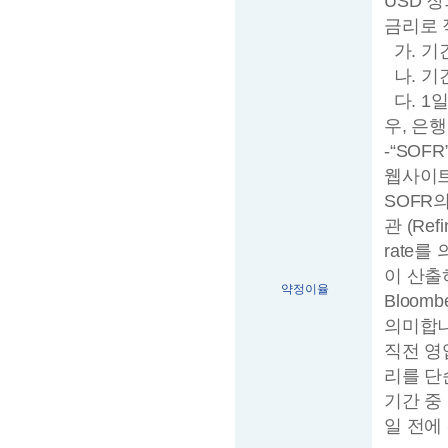
USD 
금리로 
가. 기간
나. 기간
다. 1
우, 은
-“SO
웹사이트 
SOFR
관 (Ref
rate를
이 산출하
약정이율
Bloo
의미합니
직전 영
리를 단
기간 중
일 전에