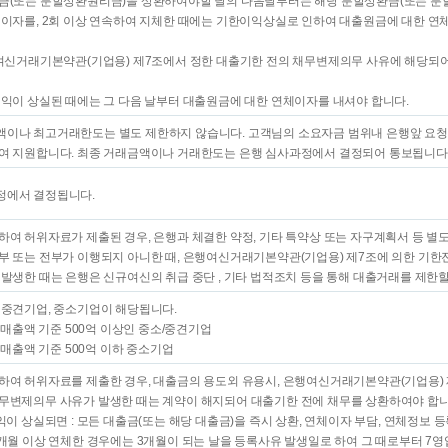
금(또는 분할상환원리금)을 상환하여야할 날의 다음날부터는 해당 분할상환금(또는 분
체이자를, 2회 이상 연속하여 지체한 때에는 기한이익상실로 인하여 대출원금에 대한 연
행여신거래기본약관(기업용) 제7조에서 정한 대출기한 전의 채무변제의무 사유에 해당되
때
이익이 상실된 때에는 그 다음 날부터 대출원금에 대한 연체이자를 내셔야 합니다.
이나 최고거래한도는 별도 제한하지 않습니다. 고객님의 소요자금 범위내 은행앞 요청한
여 지원합니다. 최종 거래금액이나 거래한도는 은행 심사과정에서 결정되어 통보됩니다
에서 결정됩니다.
하여 허위자료가 제출된 경우, 은행과 체결한 약정, 기타 특약상 또는 자구계획서 등 별
부 또는 전부가 이행되지 아니한 때, 은행여신거래기본약관(기업용) 제7조에 의한 기한
 발생한 때는 은행은 신규여신의 취급 중단 , 기타 법적조치 등을 통해 대출거래를 제한할
 중견기업, 중소기업이 해당됩니다.
: 매출액 기준 500억 이상인 중소/중견기업
: 매출액 기준 500억 이하 중소기업
하여 허위자료를 제출한 경우, 대출금의 용도외 유용시, 은행여신거래기본약관(기업용) 
무변제의무 사유가 발생한 때는 계약이 해지되어 대출기한 전에 채무를 상환하여야 합니
익이 상실되면 : 모든 대출금(또는 해당 대출금)을 즉시 상환, 연체이자 부담, 연체정보 등
3개월 이상 연체한 경우에는 3개월이 되는 날을 등록사유 발생일로 하여 그 때로부터 7