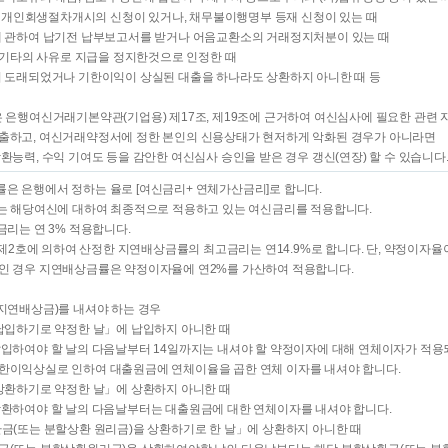
회생, 개인회생절차개시의 신청이 있거나, 채무불이행명부 등재 신청이 있는 때
에 관하여 납기전 납부보고서를 받거나 어음교환소의 거래정지처분이 있는 때
피 기타의 사유로 지급을 정지한것으로 인정한 때
이 도래되었거나 기한이익이 상실된 대출을 하나라도 상환하지 아니한 때 등
은 은행여신거래기본약관(기업용) 제17조, 제19조에 근거하여 여신심사에 필요한 관련 
출하고, 여신거래약정서에 정한 본인의 신용상태가 현저하게 악화된 경우가 아니라면
환능력, 수익 기여도 등을 감안한 여신심사 승인을 받은 경우 갱신(연장) 할 수 있습니다
은 은행에서 정하는 율로 [여신금리+ 연체가산금리]로 합니다.
리는 해당여신에 대하여 최종적으로 적용하고 있는 여신금리를 적용합니다.
금리는 연 3% 적용합니다.
및 제2호에 의하여 산정한 지연배상금률의 최고금리는 연14.9%로 합니다. 단, 약정이자
인 경우 지연배상금률은 약정이자율에 연2%를 가산하여 적용합니다.
(지연배상금)를 내셔야 하는 경우
 납입하기로 약정한 날」에 납입하지 아니한 때
납입하여야 할 날의 다음날부터 14일까지는 내셔야 할 약정이자에 대해 연체이자가 적용되
한이익상실로 인하여 대출원금에 연체이율을 곱한 연체 이자를 내셔야 합니다.
 상환하기로 약정한 날」에 상환하지 아니한 때
상환하여야 할 날의 다음날부터는 대출원금에 대한 연체이자를 내셔야 합니다.
환금(또는 분할상환 원리금)을 상환하기로 한 날」에 상환하지 아니한 때