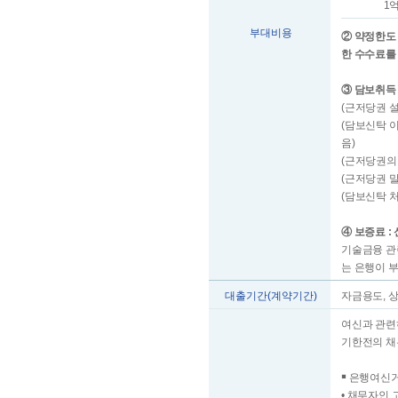
1
부대비용
② 약정한도
한 수수료를
③ 담보취득
(근저당권 
(담보신탁 
음)
(근저당권의
(근저당권 
(담보신탁 
④ 보증료 
기술금융 관
는 은행이 
대출기간(계약기간)
자금용도, 
여신과 관련
기한전의 채
￭ 은행여신
• 채무자인