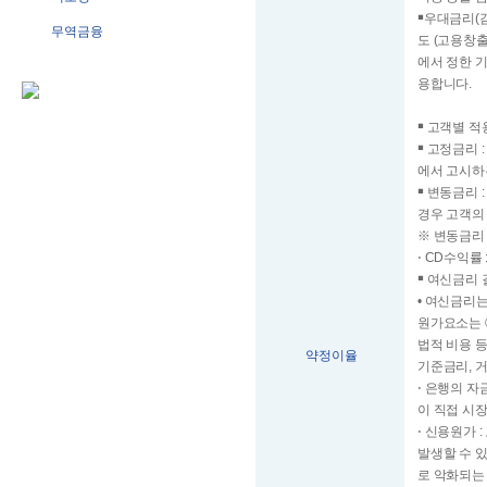
￭우대금리(
무역금융
도 (고용창
에서 정한 
용합니다.
￭ 고객별 
￭ 고정금리
에서 고시하
￭ 변동금리
경우 고객의
※ 변동금리
⋅ CD수익
￭ 여신금리 
• 여신금리
원가요소는 
법적 비용 
약정이율
기준금리, 
⋅ 은행의 
이 직접 시
⋅ 신용원가
발생할 수 
로 악화되는