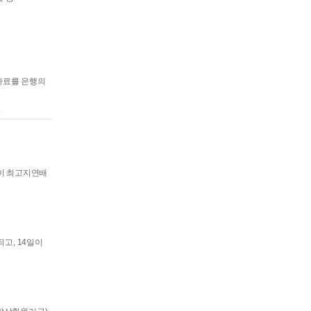
자료를 은행의
.
율이 최고지연배
고, 14일이