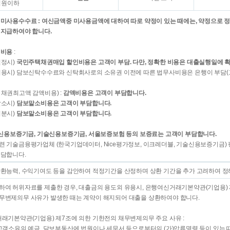
억원이하
 미사용수수료 : 여신금액중 미사용금액에 대하여 따로 약정이 있는 때에는, 약정으로 정
 지급하여야 합니다.
 비용
:
설정시)
국민주택채권매입 할인비용은 고객이 부담. 다만, 정확한 비용은 대출실행일에 
이용시) 담보신탁수수료와 신탁회사로의 소유권 이전에 따른 법무사비용은 은행이 부담(
 채권최고액 감액비용) :
감액비용은 고객이 부담합니다.
말소시)
담보말소비용은 고객이 부담합니다.
처분시)
담보말소비용은 고객이 부담합니다.
: 신용보증기금, 기술신용보증기금, 서울보증보험 등의 보증료는 고객이 부담합니다.
련 기술금융평가업체 (한국기업데이터, Nice평가정보, 이크레더블, 기술신용보증기금)
부담합니다.
상환능력, 수익기여도 등을 감안하여 적정기간을 산정하며 상환 기간을 추가 고려하여 정
하여 허위자료를 제출한 경우, 대출금의 용도외 유용시, 은행여신거래기본약관(기업용) 
무변제의무 사유가 발생한 때는 계약이 해지되어 대출을 상환하여야 합니다.
거래기본약관(기업용) 제7조에 의한 기한전의 채무변제의무 주요 사유 :
 고객소유의 예금, 담보부동산에 법원이나 세무서 등으로부터의 (가)압류명령 등이 있는 