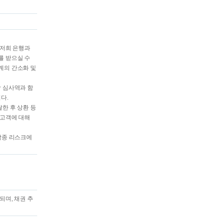
 저희 은행과
를 받으실 수
계의 간소화 및
담 심사역과 함
다.
한 후 상환 등
 고객에 대해
 각종 리스크에
되며, 채권 추