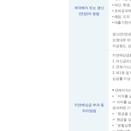
• 파산, 
계약해지 또는 갱신
• 조세공과
(연장)의 방법
• 폐업, 도
• 대출기한
갱신(연장)
요청대로 제
자금용도, 상
지연배상금률
1. 여신금
2. 연체가산
3. 제1호 
상금률 이상
￭ 연체이자
• 「이자를
☞ 이자를 
지연배상금 부과 등
경과하면 기
처리방법
• 「원금을
☞ 원금을 
• 「분할상