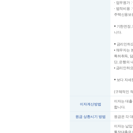
⋅ 업무원가
⋅ 법적비용
주택신용보증
￭ 기한연장
니다.
￭ 금리인하
• 채무자는
특허취득, 
단, 은행의
• 금리인하
￭ 보다 자
(구체적인 
이자는 대출금
이자계산방법
합니다.
원금 상환시기 방법
원금은 각 
이자는 납입
통장대출은 