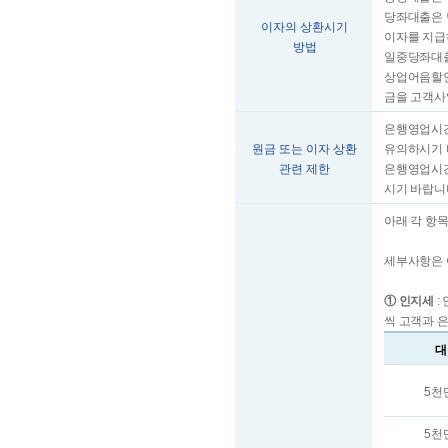
당좌대출은 
이자의 상환시기
이자를 지급
방법
일중당좌대출
상업어음할인
금을 고객사
은행영업시간
원금 또는 이자 상환
유의하시기 
관련 제한
은행영업시간
시기 바랍니
아래 각 항목
세부사항은 
① 인지세
:
씩 고객과 
대
5천
5천