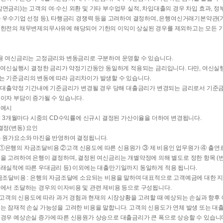
감면금리)는 고객의 여·수신 외환 및 기타 부수업무 실적, 차입대출의 경우 차입 효과, 
출 우수기업 선정 등), 타행금리 경쟁력 등을 고려하여 결정하며, 은행여신거래기본약관(
기한전의 채무변제의무사유에 해당되어 기한의 이익이 상실된 경우를 제외하고는 모든 
적용 여신금리는 고정금리와 변동금리로 구분하여 운영할 수 있습니다.
 : 여신실행시 결정한 금리가 약정기간동안 동일하게 적용되는 금리입니다. 다만, 여신실
는 기준금리의 변동에 따라 금리차이가 발생할 수 있습니다.
 : 대출약정 기간내에 기준금리가 변경될 경우 당해 대출금리가 변경되는 금리로서 기준
 이자 부담이 증가될 수 있습니다.
 예시
률 : 3개월마다 시중의 CD수익률에 신규시 결정된 가산이율을 더하여 변경됩니다.
결정(변동) 요인
는 원가요소와 마진을 반영하여 결정됩니다.
①은행의 자금조달비용 ②고객 신용도에 따른 신용원가 ③ 제 비용인 업무원가 ④ 출연료
등을 고려하여 은행이 결정하며, 결정된 여신금리는 개별약정에 의해 별도로 정한 항목 
거래실적에 따른 우대금리 등) 이외에는 대출만기일까지 동일하게 적용 됩니다.
자금조달비용 : 은행의 자금조달에 소요되는 비용을 말하며 대표적으로 고객예금에 대한 지
장에서 조달하는 경우의 이자비용 및 관련 제비용 등으로 구성됩니다.
 : 고객의 신용도에 따라 과거 경험과 현재의 시장상황을 고려할 때 예상되는 손실과 향후
있는 잠재적 손실 가능성을 고려한 비용을 말합니다. 고객의 신용도가 연체 발생 또는 대
 경우 예상손실 증가에 따른 신용원가 상승으로 대출금리가 큰 폭으로 상승할 수 있습니