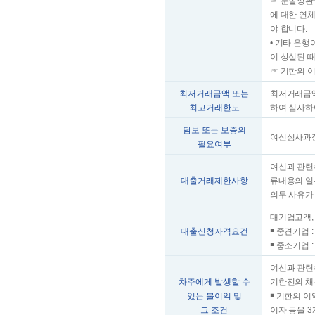
☞ 분할상환
에 대한 연
야 합니다.
• 기타 은
이 상실된 
☞ 기한의 
최저거래금액 또는
최저거래금액
최고거래한도
하여 심사하
담보 또는 보증의
여신심사과정
필요여부
여신과 관련
대출거래제한사항
류내용의 일
의무 사유가
대기업고객,
대출신청자격요건
￭ 중견기업 
￭ 중소기업 
여신과 관련
차주에게 발생할 수
기한전의 채
있는 불이익 및
￭ 기한의 이
그 조건
이자 등을 