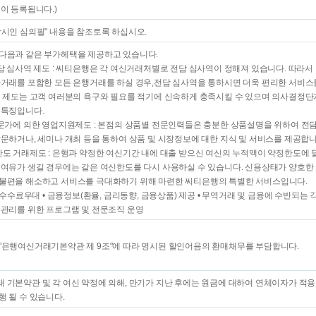
이 등록됩니다.)
감시인 심의필" 내용을 참조토록 하십시오.
다음과 같은 부가헤택을 제공하고 있습니다.
전담 심사역 제도 : 씨티은행은 각 여신거래처별로 전담 심사역이 정해져 있습니다. 따라서
환거래를 포함한 모든 은행거래를 하실 경우,전담 심사역을 통하시면 더욱 편리한 서비스
이 제도는 고객 여러분의 욕구와 필요를 적기에 신속하게 충족시킬 수 있으며 의사결정단
 특징입니다.
전문가에 의한 영업지원제도 : 본점의 상품별 전문인력들은 충분한 상품설명을 위하여 전
방문하거나, 세미나 개최 등을 통하여 상품 및 시장정보에 대한 지식 및 서비스를 제공합니
한도 거래제도 : 은행과 약정한 여신기간 내에 대출 받으신 여신의 누적액이 약정한도에 달
 여유가 생길 경우에는 같은 여신한도를 다시 사용하실 수 있습니다. 신용상태가 양호한
불편을 해소하고 서비스를 극대화하기 위해 마련한 씨티은행의 특별한 서비스입니다.
율/수수료우대 • 금융정보(환율, 금리동향, 금융상품) 제공 • 무역거래 및 금융에 수반되는
 관리를 위한 프로그램 및 전문조직 운영
"은행여신거래기본약관 제 9조"에 따라 명시된 할인어음의 환매채무를 부담합니다.
 기본약관 및 각 여신 약정에 의해, 만기가 지난 후에는 원금에 대하여 연체이자가 적용
행 될 수 있습니다.