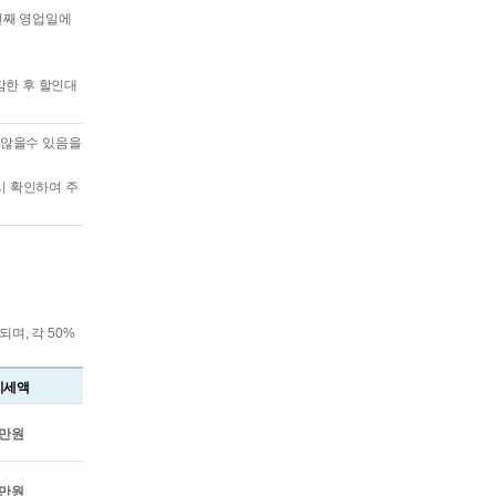
번째 영업일에
감한 후 할인대
 않을수 있음을
 확인하여 주
며, 각 50%
지세액
5만원
5만원