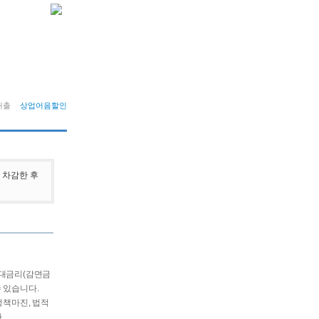
대출
상업어음할인
 차감한 후
우대금리(감면금
수 있습니다.
정책마진, 법적
.