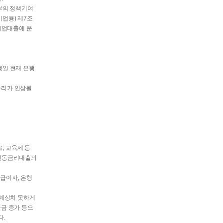
정부의 정책기여
기업용) 제7조
기업대출에 운
행일 현재 은행
금리가 인상될
, 교육세 등
(변동금리대출의
급이자, 은행
 예상치 못하게
출금 증가 등으
다.