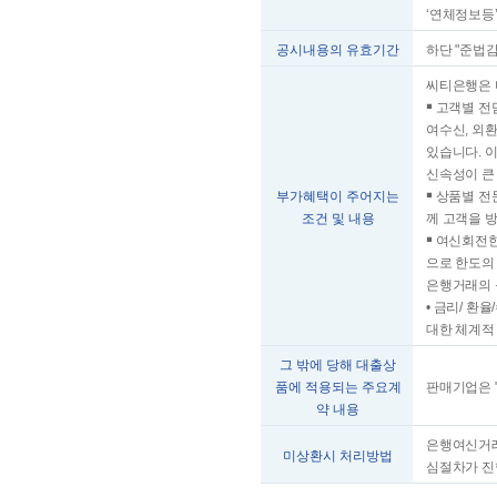
‘연체정보등’
공시내용의 유효기간
하단 "준법
씨티은행은 
￭ 고객별 
여수신, 외
있습니다. 
신속성이 큰
부가혜택이 주어지는
￭ 상품별 
조건 및 내용
께 고객을 
￭ 여신회전
으로 한도의
은행거래의 
• 금리/ 환
대한 체계적
그 밖에 당해 대출상
품에 적용되는 주요계
판매기업은 
약 내용
은행여신거래
미상환시 처리방법
심절차가 진