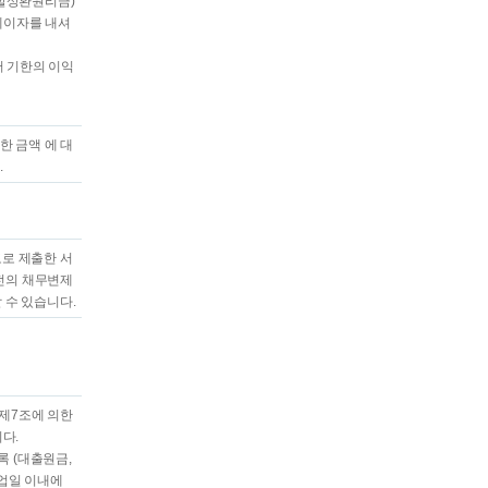
할상환원리금)
체이자를 내셔
어 기한의 이익
 금액 에 대
.
도로 제출한 서
전의 채무변제
 수 있습니다.
제7조에 의한
다.
록 (대출원금,
영업일 이내에