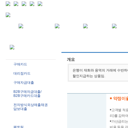
개요
구매카드
은행이 재화와 용역의 거래에 수반하
대리점카드
할인지급하는 상품임.
구매자금대출
B2B구매자금대출/
B2B구매카드대출
￭ 약정이
전자방식외상매출채권
담보대출
￭고객별 적
리)를 감하여
상업어음할인
￭가산금리는
팩토링
비용 등을 